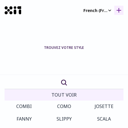
Select Language
French (France)
Nos collection
Nos collection
Histoir
Histoir
TROUVEZ VOTRE STYLE
Contac
Contac
Nos
familles,
nos
collections.
TOUT VOIR
COMBI
COMO
JOSETTE
FANNY
SLIPPY
SCALA