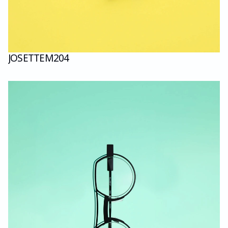
JOSETTE
M204