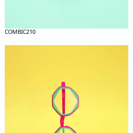
COMBI
C210