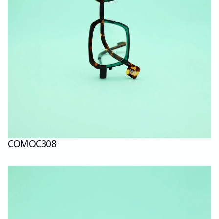
COMO
C308