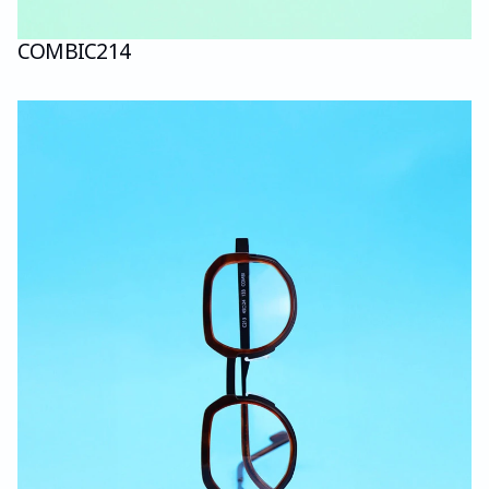
COMBI
C214