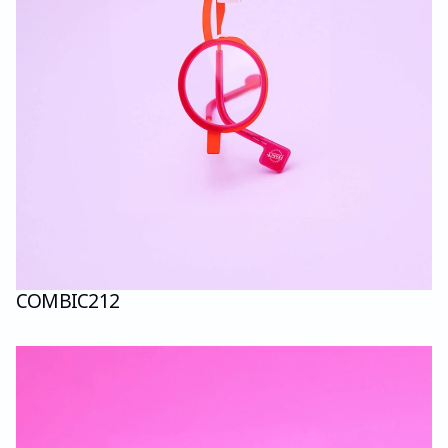
COMBI
C212