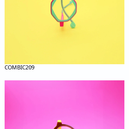
COMBI
C209