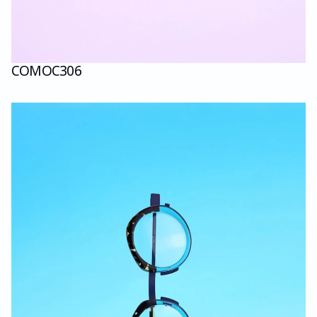
COMO
C306