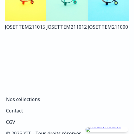
JOSETTE
M211
015
JOSETTE
M211
012
JOSETTE
M211
000
Nos collections
Nos collections
Contact
Contact
CGV
CGV
©️ 2025 XIT - 
Tous droits réservés.