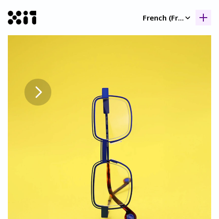
Select Language
French (France)
Nos collection
Nos collection
Histoir
Histoir
Contac
Contac