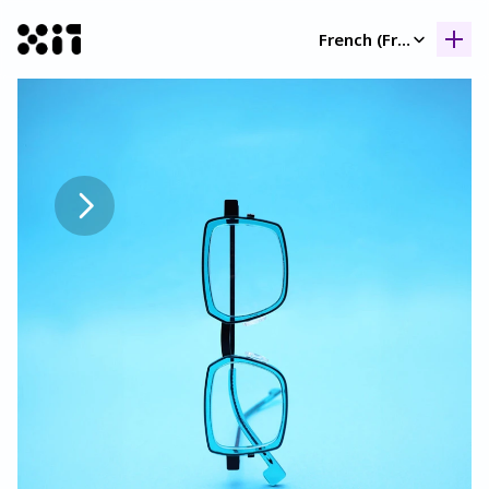
Select Language
French (France)
Nos collection
Nos collection
Histoir
Histoir
Contac
Contac