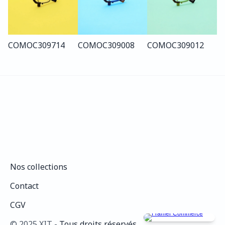
COMO
C309
714
COMO
C309
008
COMO
C309
012
Nos collections
Nos collections
Contact
Contact
CGV
CGV
©️ 2025 XIT - 
Tous droits réservés.