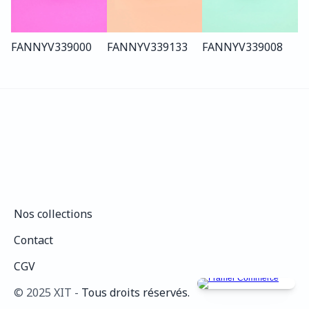
FANNY
V339
000
FANNY
V339
133
FANNY
V339
008
Nos collections
Nos collections
Contact
Contact
CGV
CGV
©️ 2025 XIT - 
Tous droits réservés.