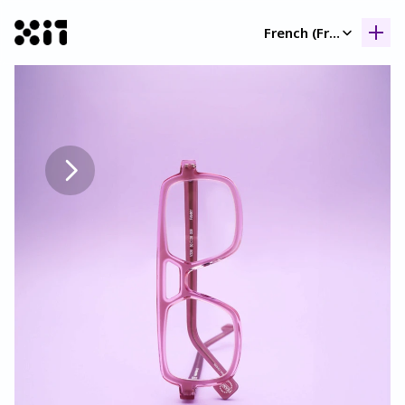
Select Language
French (France)
Nos collection
Nos collection
Histoir
Histoir
Contac
Contac