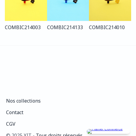
COMBI
C214
003
COMBI
C214
133
COMBI
C214
010
Nos collections
Nos collections
Contact
Contact
CGV
CGV
©️ 2025 XIT - 
Tous droits réservés.