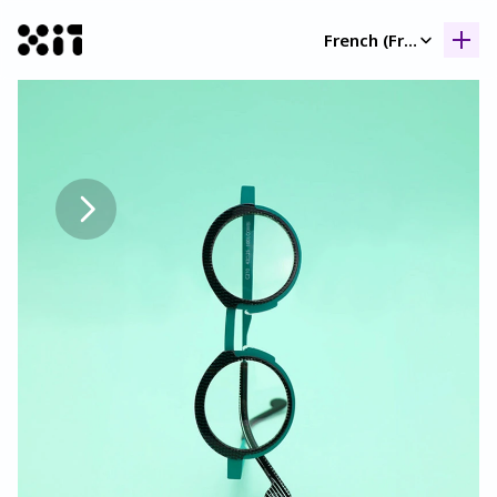
Select Language
French (France)
Nos collection
Nos collection
Histoir
Histoir
Contac
Contac