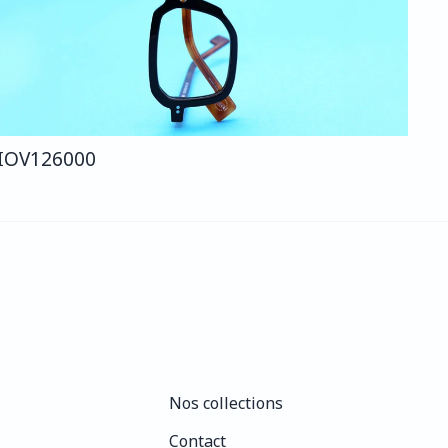
IO
V126
000
Nos collections
Nos collections
Contact