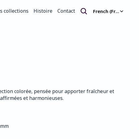
Select Language
s collections
Histoire
Contact
French (France)
s collections
Histoire
Contact
lection colorée, pensée pour apporter fraîcheur et 
s affirmées et harmonieuses.
0 mm