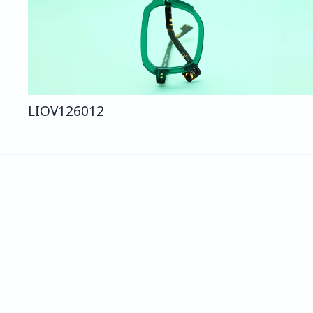
LIO
V126
012