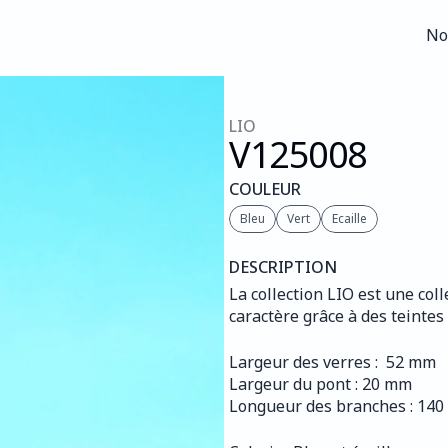
No
No
LIO
V125
008
COULEUR
Bleu
Vert
Ecaille
DESCRIPTION
La collection LIO est une col
caractère grâce à des teinte
Largeur des verres :  52 mm
Largeur du pont : 20 mm
Longueur des branches : 14