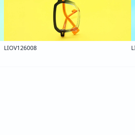
LIO
V126
008
L