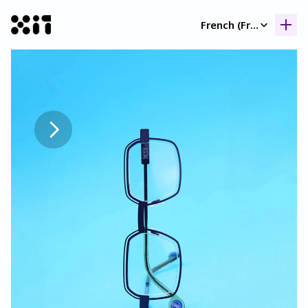
Select Language
French (France)
Nos collection
Nos collection
Histoir
Histoir
Contac
Contac