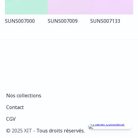
SUN
S007
000
SUN
S007
009
SUN
S007
133
Nos collections
Nos collections
Contact
Contact
CGV
CGV
©️ 2025 XIT - 
Tous droits réservés.