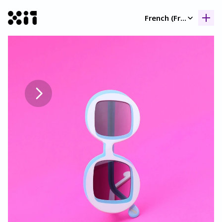
Select Language
French (France)
Nos collection
Nos collection
Histoir
Histoir
Contac
Contac