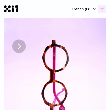
Select Language
French (France)
Nos collection
Nos collection
Histoir
Histoir
Contac
Contac