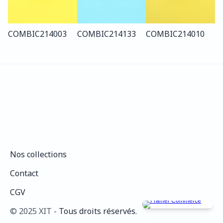
COMBI
C214
003
COMBI
C214
133
COMBI
C214
010
Nos collections
Nos collections
Contact
Contact
CGV
CGV
©️ 2025 XIT - 
Tous droits réservés.