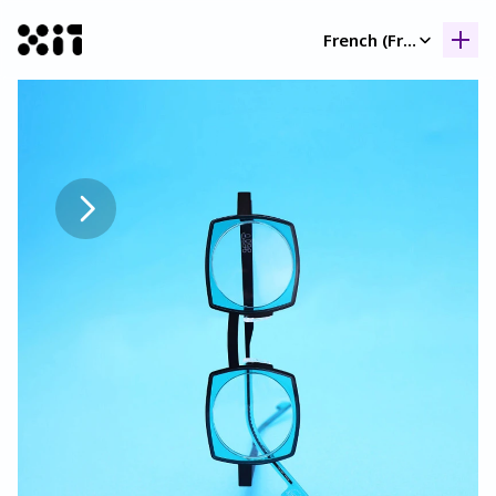
Select Language
French (France)
Nos collection
Nos collection
Histoir
Histoir
Contac
Contac