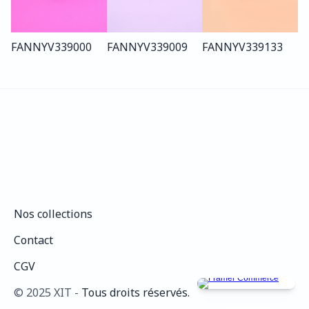
FANNY
V339
000
FANNY
V339
009
FANNY
V339
133
Nos collections
Nos collections
Contact
Contact
CGV
CGV
©️ 2025 XIT - 
Tous droits réservés.