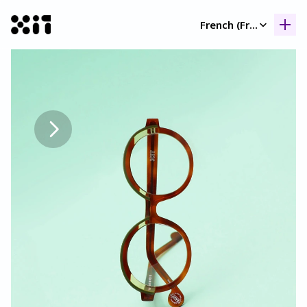
Select Language
French (France)
Nos collection
Nos collection
Histoir
Histoir
Contac
Contac