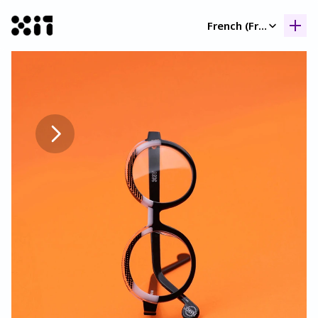
Select Language
French (France)
Nos collection
Nos collection
Histoir
Histoir
Contac
Contac