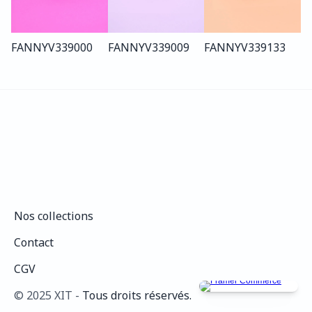
FANNY
V339
000
FANNY
V339
009
FANNY
V339
133
Nos collections
Nos collections
Contact
Contact
CGV
CGV
©️ 2025 XIT - 
Tous droits réservés.