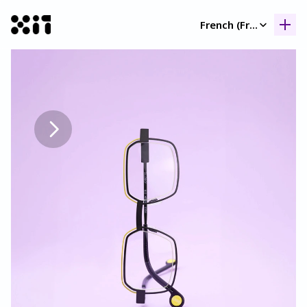
Select Language
French (France)
Nos collection
Nos collection
Histoir
Histoir
Contac
Contac