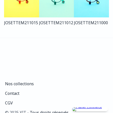
JOSETTE
M211
015
JOSETTE
M211
012
JOSETTE
M211
000
Nos collections
Nos collections
Contact
Contact
CGV
CGV
©️ 2025 XIT - 
Tous droits réservés.