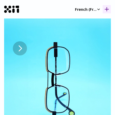
Select Language
French (France)
Nos collection
Nos collection
Histoir
Histoir
Contac
Contac