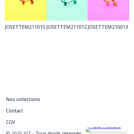
JOSETTE
M211
015
JOSETTE
M211
012
JOSETTE
M210
013
Nos collections
Nos collections
Contact
Contact
CGV
CGV
©️ 2025 XIT - 
Tous droits réservés.