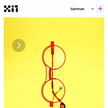
Select Language
German
Unsere Kollektione
Unsere Kollektione
Geschicht
Geschicht
Kontak
Kontak