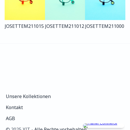
JOSETTE
M211
015
JOSETTE
M211
012
JOSETTE
M211
000
Unsere Kollektionen
Unsere Kollektionen
Kontakt
Kontakt
AGB
AGB
©️ 2025 XIT - 
Alle Rechte vorbehalten.