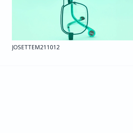
JOSETTE
M211
012