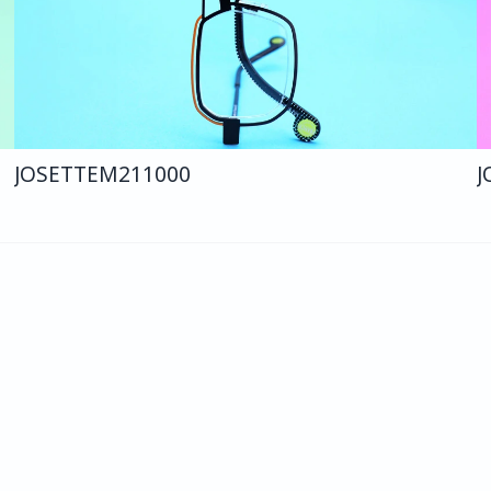
JOSETTE
M211
000
J