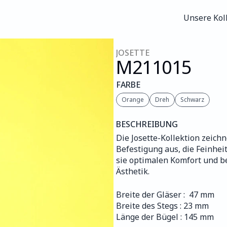
Unsere Kol
Unsere Kol
JOSETTE
M211
015
FARBE
Orange
Dreh
Schwarz
BESCHREIBUNG
Die Josette-Kollektion zeichn
Befestigung aus, die Feinheit
sie optimalen Komfort und be
Ästhetik.
Breite der Gläser :  47 mm
Breite des Stegs : 23 mm
Länge der Bügel : 145 mm