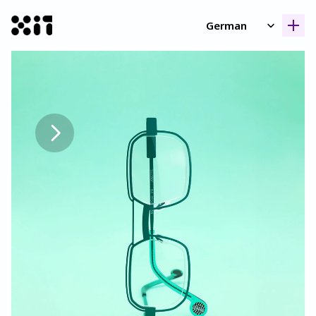
Select Language
German
Unsere Kollektione
Unsere Kollektione
Geschicht
Geschicht
Kontak
Kontak