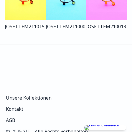
JOSETTE
M211
015
JOSETTE
M211
000
JOSETTE
M210
013
Unsere Kollektionen
Unsere Kollektionen
Kontakt
Kontakt
AGB
AGB
©️ 2025 XIT - 
Alle Rechte vorbehalten.