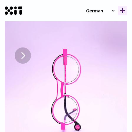
Select Language
German
Unsere Kollektione
Unsere Kollektione
Geschicht
Geschicht
Kontak
Kontak