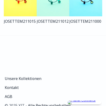
JOSETTE
M211
015
JOSETTE
M211
012
JOSETTE
M211
000
Unsere Kollektionen
Unsere Kollektionen
Kontakt
Kontakt
AGB
AGB
©️ 2025 XIT - 
Alle Rechte vorbehalten.