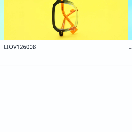
LIO
V126
008
L