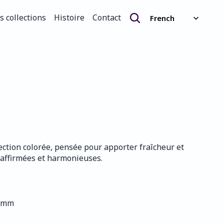
Select Language
s collections
Histoire
Contact
French
s collections
Histoire
Contact
lection colorée, pensée pour apporter fraîcheur et 
s affirmées et harmonieuses.
0 mm