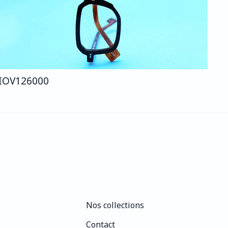
IO
V126
000
Nos collections
Nos collections
Contact