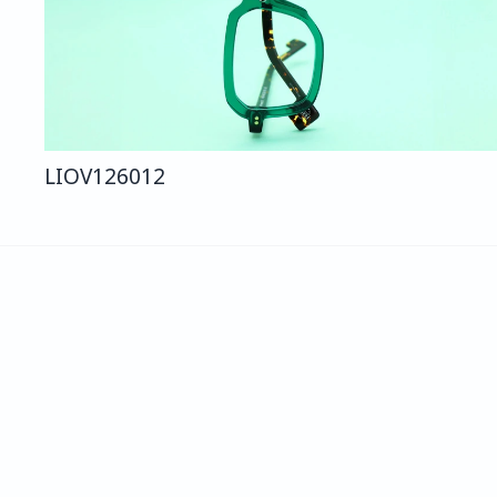
LIO
V126
012