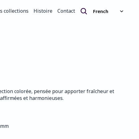
Select Language
s collections
Histoire
Contact
French
s collections
Histoire
Contact
lection colorée, pensée pour apporter fraîcheur et 
s affirmées et harmonieuses.
0 mm