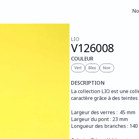
No
No
LIO
V126
008
COULEUR
Vert
Bleu
Noir
DESCRIPTION
La collection LIO est une col
caractère grâce à des teinte
Largeur des verres :  45 mm
Largeur du pont : 23 mm
Longueur des branches : 14