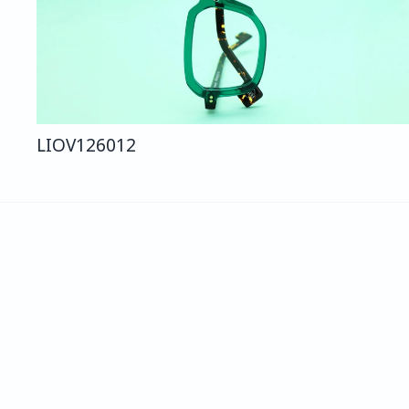
LIO
V126
012