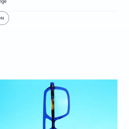
ange
ON