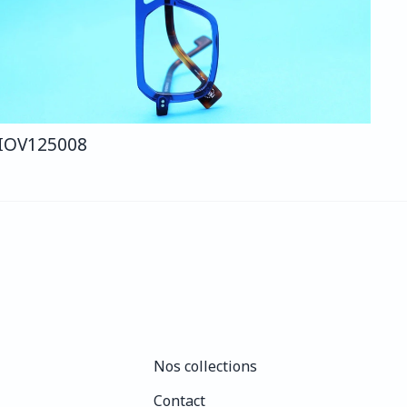
IO
V125
008
Nos collections
Nos collections
Contact