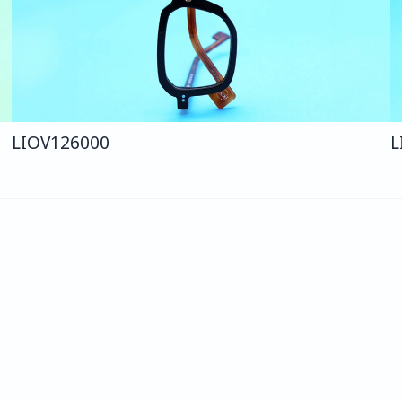
LIO
V126
000
L