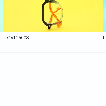
LIO
V126
008
L