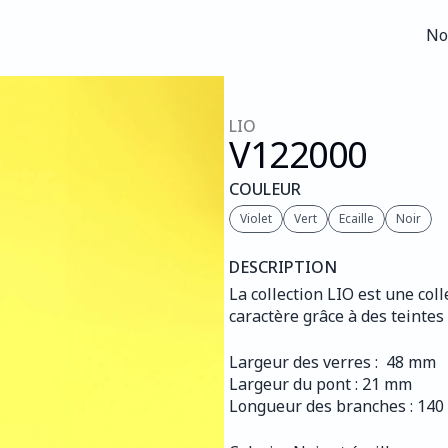
No
No
LIO
V122
000
COULEUR
Violet
Vert
Ecaille
Noir
DESCRIPTION
La collection LIO est une col
caractère grâce à des teinte
Largeur des verres :  48 mm
Largeur du pont : 21 mm
Longueur des branches : 14