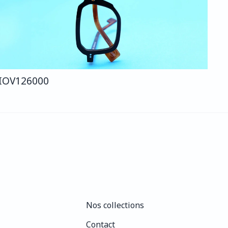
IO
V126
000
Nos collections
Nos collections
Contact