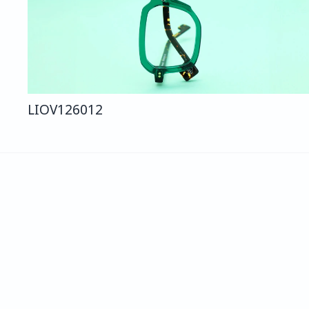
LIO
V126
012