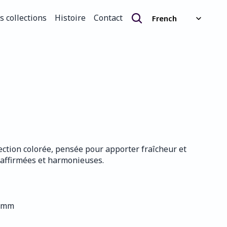
Select Language
s collections
Histoire
Contact
French
s collections
Histoire
Contact
lection colorée, pensée pour apporter fraîcheur et 
s affirmées et harmonieuses.
0 mm