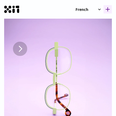
Select Language
French
Nos collection
Nos collection
Histoir
Histoir
Contac
Contac