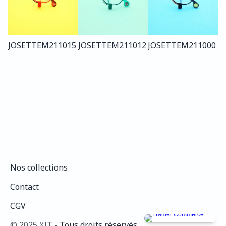
JOSETTE
M211
015
JOSETTE
M211
012
JOSETTE
M211
000
Nos collections
Nos collections
Contact
Contact
CGV
CGV
©️ 2025 XIT - 
Tous droits réservés.