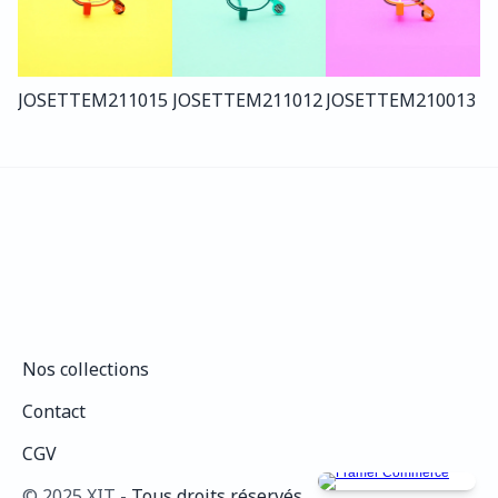
JOSETTE
M211
015
JOSETTE
M211
012
JOSETTE
M210
013
Nos collections
Nos collections
Contact
Contact
CGV
CGV
©️ 2025 XIT - 
Tous droits réservés.