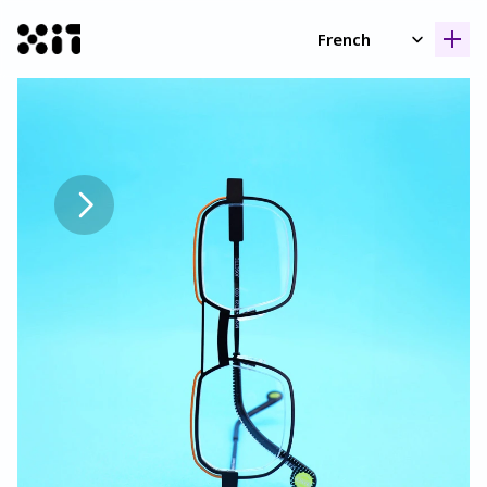
Select Language
French
Nos collection
Nos collection
Histoir
Histoir
Contac
Contac