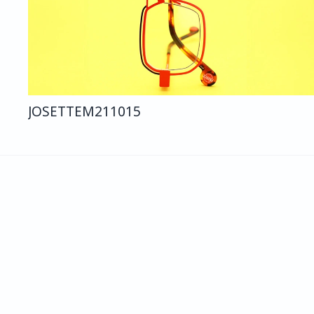
JOSETTE
M211
015