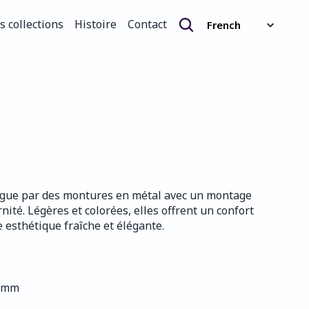
Select Language
s collections
Histoire
Contact
French
s collections
Histoire
Contact
tingue par des montures en métal avec un montage 
rnité. Légères et colorées, elles offrent un confort 
 esthétique fraîche et élégante.
5 mm