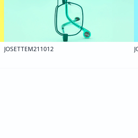
JOSETTE
M211
012
J