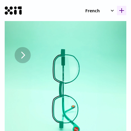
Select Language
French
Nos collection
Nos collection
Histoir
Histoir
Contac
Contac