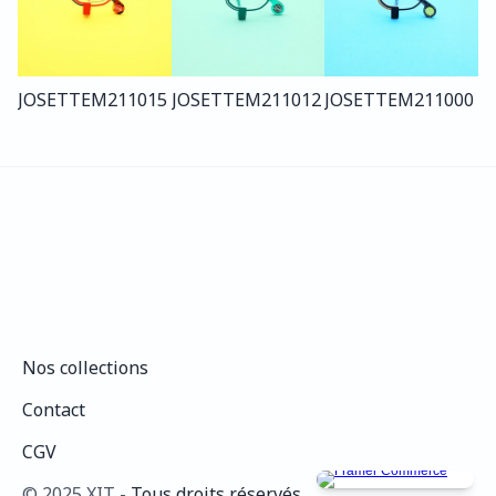
JOSETTE
M211
015
JOSETTE
M211
012
JOSETTE
M211
000
Nos collections
Nos collections
Contact
Contact
CGV
CGV
©️ 2025 XIT - 
Tous droits réservés.