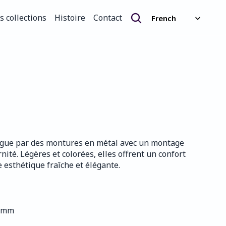
Select Language
s collections
Histoire
Contact
French
s collections
Histoire
Contact
tingue par des montures en métal avec un montage 
rnité. Légères et colorées, elles offrent un confort 
 esthétique fraîche et élégante.
5 mm