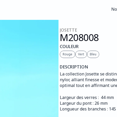
No
No
JOSETTE
M208
008
COULEUR
Rouge
Vert
Bleu
DESCRIPTION
La collection Josette se dis
nylor, alliant finesse et mode
optimal tout en affirmant une
Largeur des verres :  44 mm
Largeur du pont : 26 mm
Longueur des branches : 14