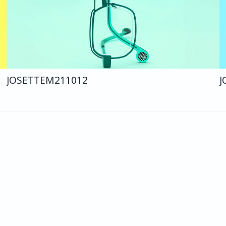
JOSETTE
M211
012
J