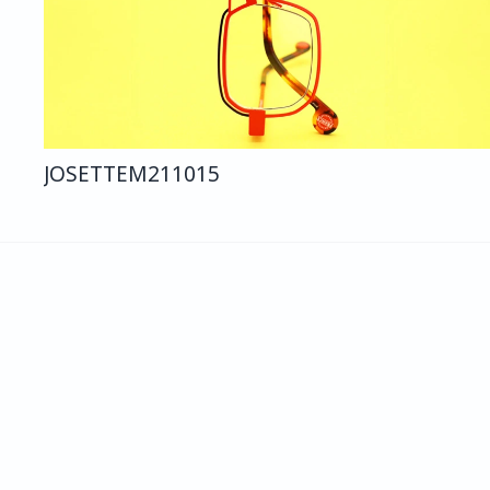
JOSETTE
M211
015