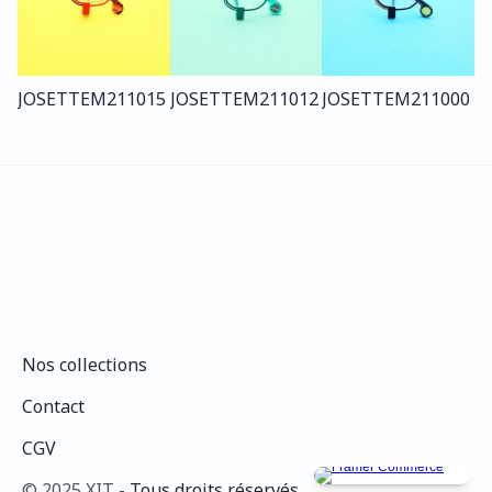
JOSETTE
M211
015
JOSETTE
M211
012
JOSETTE
M211
000
Nos collections
Nos collections
Contact
Contact
CGV
CGV
©️ 2025 XIT - 
Tous droits réservés.