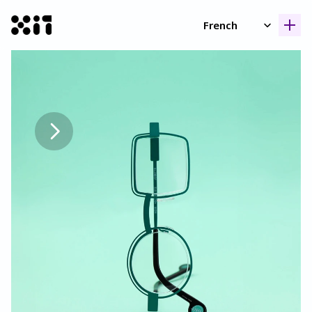
Select Language
French
Nos collection
Nos collection
Histoir
Histoir
Contac
Contac