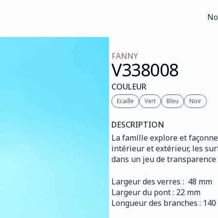
No
No
FANNY
V338
008
COULEUR
Ecaille
Vert
Bleu
Noir
DESCRIPTION
La famille explore et façonne 
intérieur et extérieur, les s
dans un jeu de transparence 
Largeur des verres :  48 mm
Largeur du pont : 22 mm
Longueur des branches : 14