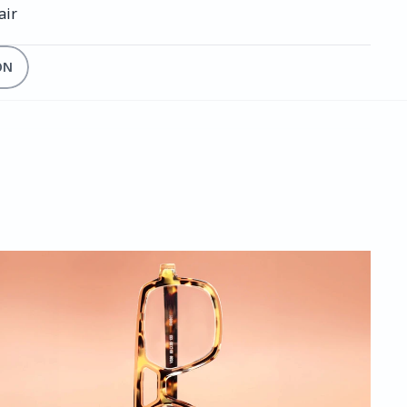
air
ON