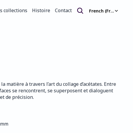
Select Language
s collections
Histoire
Contact
French (France)
s collections
Histoire
Contact
la matière à travers l’art du collage d’acétates. Entre 
urfaces se rencontrent, se superposent et dialoguent 
et de précision.
0 mm