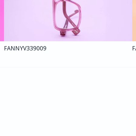
FANNY
V339
009
F