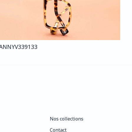
ANNY
V339
133
Nos collections
Nos collections
Contact