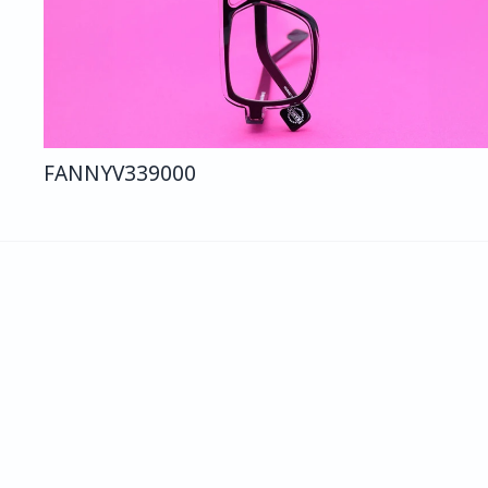
FANNY
V339
000