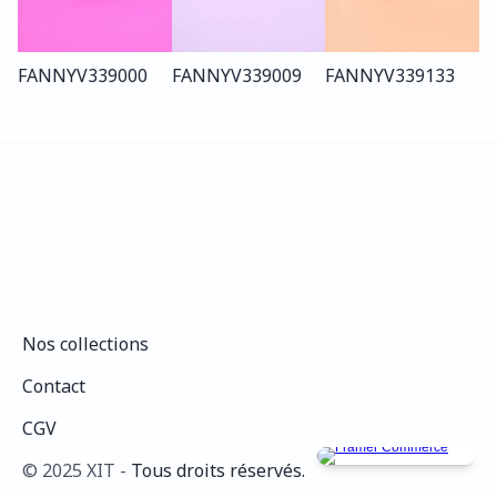
FANNY
V339
000
FANNY
V339
009
FANNY
V339
133
Nos collections
Nos collections
Contact
Contact
CGV
CGV
©️ 2025 XIT - 
Tous droits réservés.