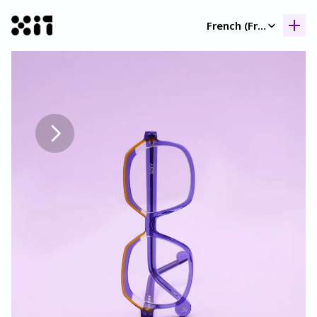
Select Language
French (France)
Nos collection
Nos collection
Histoir
Histoir
Contac
Contac