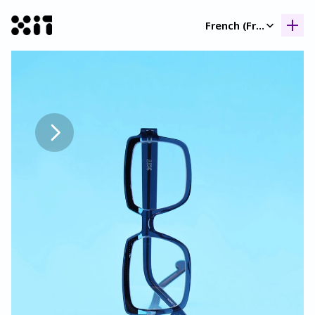
Select Language
French (France)
Nos collection
Nos collection
Histoir
Histoir
Contac
Contac