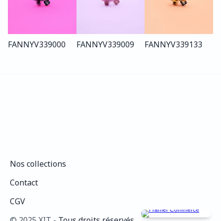
FANNY
V339
000
FANNY
V339
009
FANNY
V339
133
Nos collections
Nos collections
Contact
Contact
CGV
CGV
©️ 2025 XIT - 
Tous droits réservés.