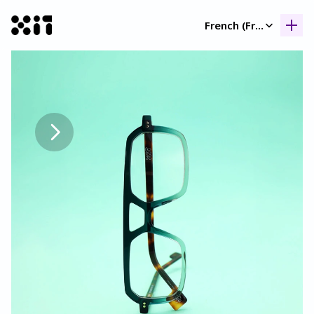
Select Language
French (France)
Nos collection
Nos collection
Histoir
Histoir
Contac
Contac