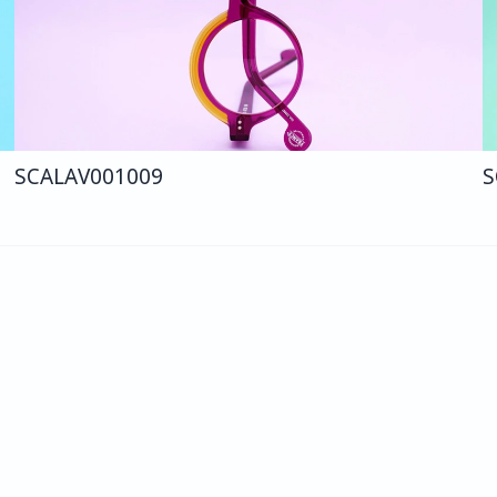
SCALA
V001
009
S