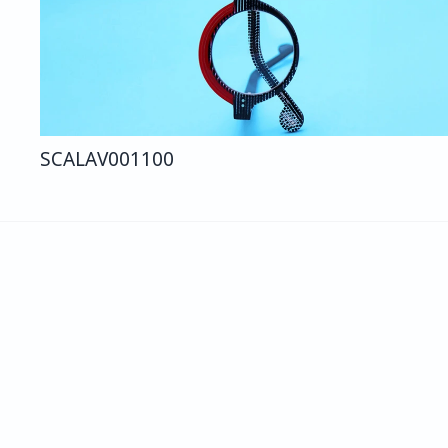
SCALA
V001
100