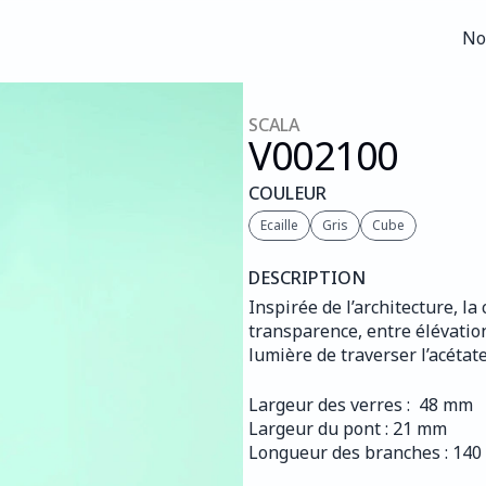
No
No
SCALA
V002
100
COULEUR
Ecaille
Gris
Cube
DESCRIPTION
Inspirée de l’architecture, la
transparence, entre élévation
lumière de traverser l’acétate
Largeur des verres :  48 mm
Largeur du pont : 21 mm
Longueur des branches : 14