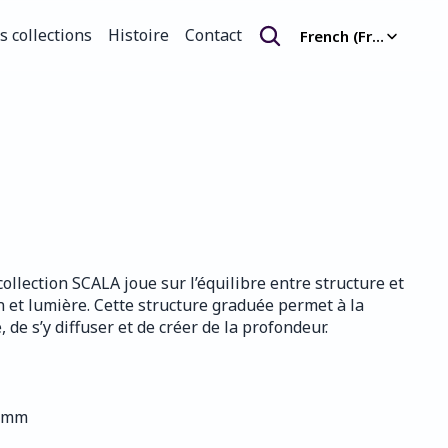
Select Language
s collections
Histoire
Contact
French (France)
s collections
Histoire
Contact
 collection SCALA joue sur l’équilibre entre structure et 
 et lumière. Cette structure graduée permet à la 
, de s’y diffuser et de créer de la profondeur.
0 mm