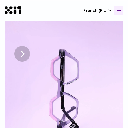
Select Language
French (France)
Nos collection
Nos collection
Histoir
Histoir
Contac
Contac