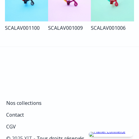
SCALA
V001
100
SCALA
V001
009
SCALA
V001
006
Nos collections
Nos collections
Contact
Contact
CGV
CGV
©️ 2025 XIT - 
Tous droits réservés.