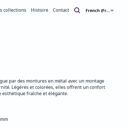
Select Language
s collections
Histoire
Contact
French (France)
s collections
Histoire
Contact
tingue par des montures en métal avec un montage 
rnité. Légères et colorées, elles offrent un confort 
 esthétique fraîche et élégante.
5 mm