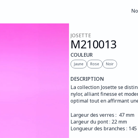
No
No
JOSETTE
M210
013
COULEUR
Jaune
Rose
Noir
DESCRIPTION
La collection Josette se dis
nylor, alliant finesse et mode
optimal tout en affirmant une
Largeur des verres :  47 mm
Largeur du pont : 22 mm
Longueur des branches : 14