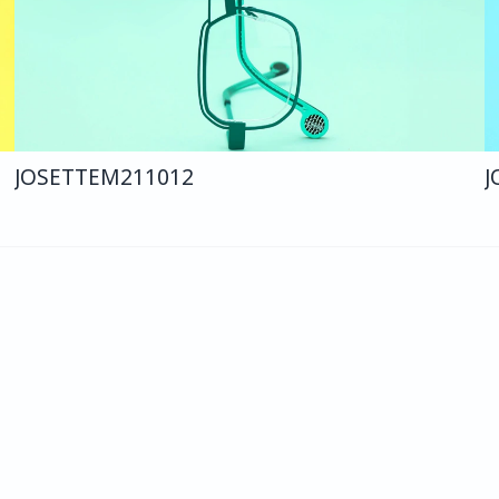
JOSETTE
M211
012
J