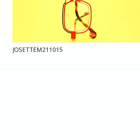
JOSETTE
M211
015