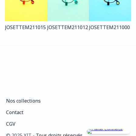
JOSETTE
M211
015
JOSETTE
M211
012
JOSETTE
M211
000
Nos collections
Nos collections
Contact
Contact
CGV
CGV
©️ 2025 XIT - 
Tous droits réservés.