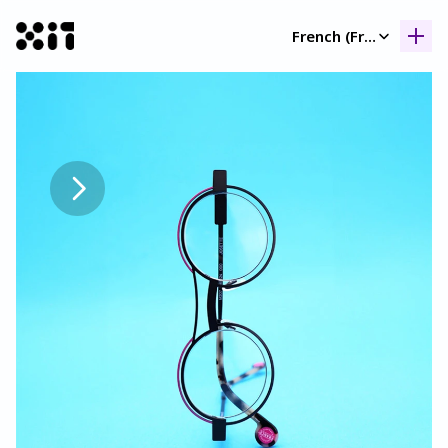
Select Language
French (France)
Nos collection
Nos collection
Histoir
Histoir
Contac
Contac