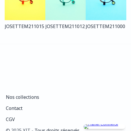
JOSETTE
M211
015
JOSETTE
M211
012
JOSETTE
M211
000
Nos collections
Nos collections
Contact
Contact
CGV
CGV
©️ 2025 XIT - 
Tous droits réservés.