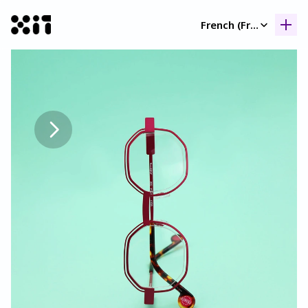
Select Language
French (France)
Nos collection
Nos collection
Histoir
Histoir
Contac
Contac