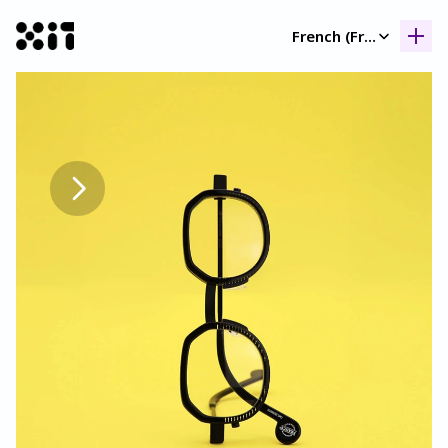
Select Language
French (France)
Nos collection
Nos collection
Histoir
Histoir
Contac
Contac