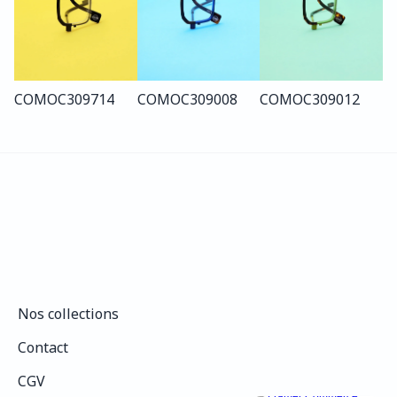
COMO
C309
714
COMO
C309
008
COMO
C309
012
Nos collections
Nos collections
Contact
Contact
CGV