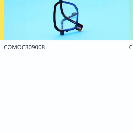
COMO
C309
008