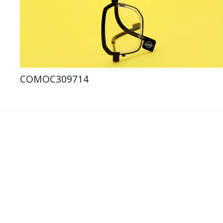
COMO
C309
714