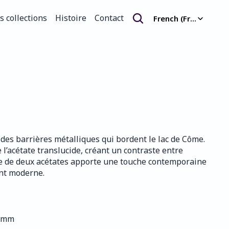
Select Language
s collections
Histoire
Contact
French (France)
s collections
Histoire
Contact
des barrières métalliques qui bordent le lac de Côme. 
 l’acétate translucide, créant un contraste entre 
age de deux acétates apporte une touche contemporaine 
nt moderne.
0 mm