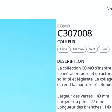
No
No
COMO
C307
008
COULEUR
Cube
Marron
Vert
Bleu
DESCRIPTION
La collection COMO s’inspire 
Le métal entoure et structure
solidité et légèreté. Le coll
et rend la monture résolume
Largeur des verres :  43 mm
Largeur du pont : 27 mm
Longueur des branches : 14