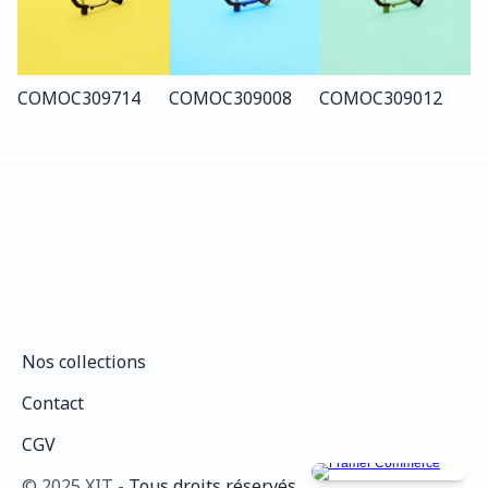
COMO
C309
714
COMO
C309
008
COMO
C309
012
Nos collections
Nos collections
Contact
Contact
CGV
CGV
©️ 2025 XIT - 
Tous droits réservés.