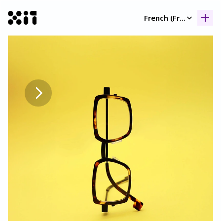
Select Language
French (France)
Nos collection
Nos collection
Histoir
Histoir
Contac
Contac