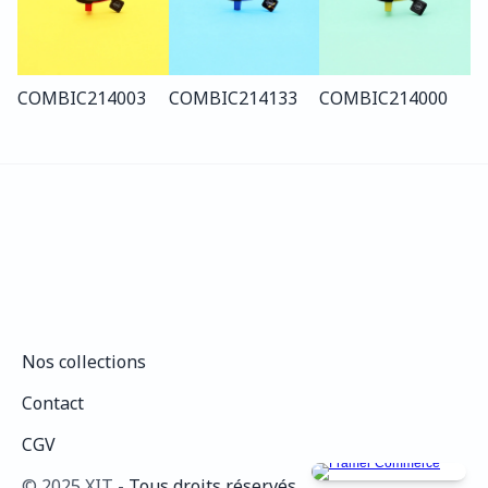
COMBI
C214
003
COMBI
C214
133
COMBI
C214
000
Nos collections
Nos collections
Contact
Contact
CGV
CGV
©️ 2025 XIT - 
Tous droits réservés.