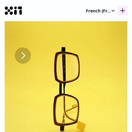
Select Language
French (France)
Nos collection
Nos collection
Histoir
Histoir
Contac
Contac