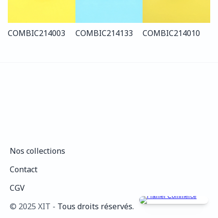
COMBI
C214
003
COMBI
C214
133
COMBI
C214
010
Nos collections
Nos collections
Contact
Contact
CGV
CGV
©️ 2025 XIT - 
Tous droits réservés.