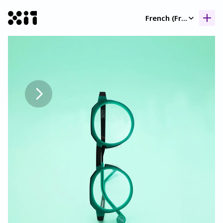
Select Language
French (France)
Nos collection
Nos collection
Histoir
Histoir
Contac
Contac