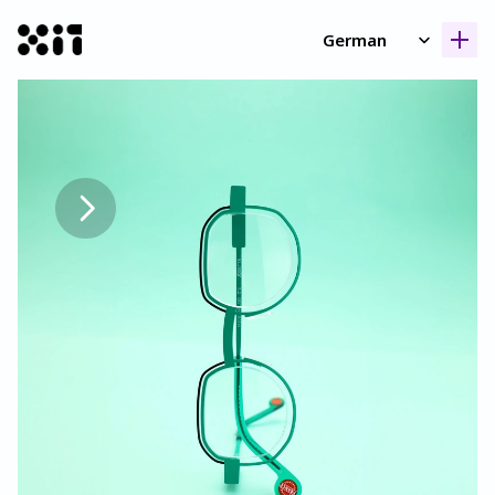
Select Language
German
Unsere Kollektione
Unsere Kollektione
Geschicht
Geschicht
Kontak
Kontak