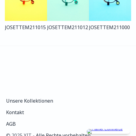
JOSETTE
M211
015
JOSETTE
M211
012
JOSETTE
M211
000
Unsere Kollektionen
Unsere Kollektionen
Kontakt
Kontakt
AGB
AGB
©️ 2025 XIT - 
Alle Rechte vorbehalten.