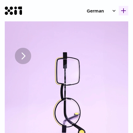
Select Language
German
Unsere Kollektione
Unsere Kollektione
Geschicht
Geschicht
Kontak
Kontak