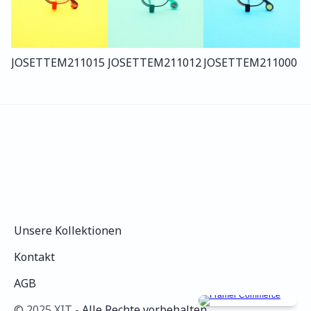
JOSETTE
M211
015
JOSETTE
M211
012
JOSETTE
M211
000
Unsere Kollektionen
Unsere Kollektionen
Kontakt
Kontakt
AGB
AGB
©️ 2025 XIT - 
Alle Rechte vorbehalten.