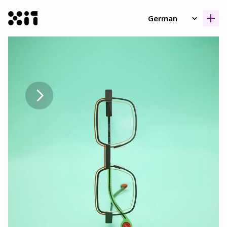
Select Language
German
Unsere Kollektione
Unsere Kollektione
Geschicht
Geschicht
Kontak
Kontak