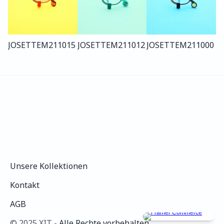
JOSETTE
M211
015
JOSETTE
M211
012
JOSETTE
M211
000
Unsere Kollektionen
Unsere Kollektionen
Kontakt
Kontakt
AGB
AGB
©️ 2025 XIT - 
Alle Rechte vorbehalten.