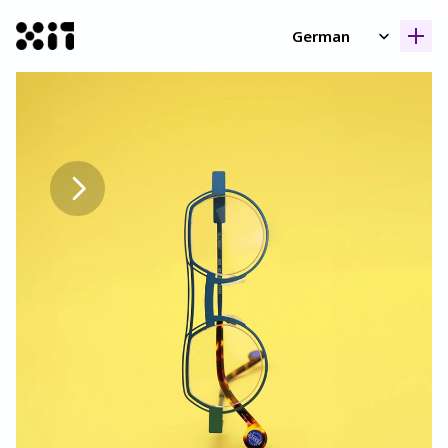
Select Language
German
Unsere Kollektione
Unsere Kollektione
Geschicht
Geschicht
Kontak
Kontak