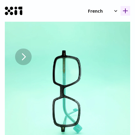
Select Language
French
Nos collection
Nos collection
Histoir
Histoir
Contac
Contac