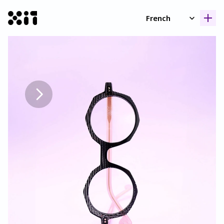
Select Language
French
Nos collection
Nos collection
Histoir
Histoir
Contac
Contac