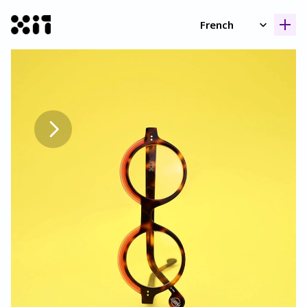
Select Language
French
Nos collection
Nos collection
Histoir
Histoir
Contac
Contac