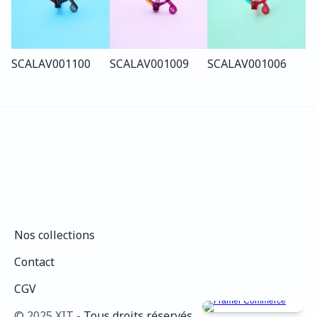
SCALA
V001
100
SCALA
V001
009
SCALA
V001
006
Nos collections
Nos collections
Contact
Contact
CGV
CGV
©️ 2025 XIT - 
Tous droits réservés.