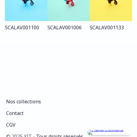
SCALA
V001
100
SCALA
V001
006
SCALA
V001
133
Nos collections
Nos collections
Contact
Contact
CGV
CGV
©️ 2025 XIT - 
Tous droits réservés.