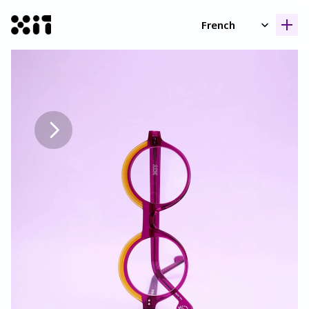
Select Language
French
Nos collection
Nos collection
Histoir
Histoir
Contac
Contac