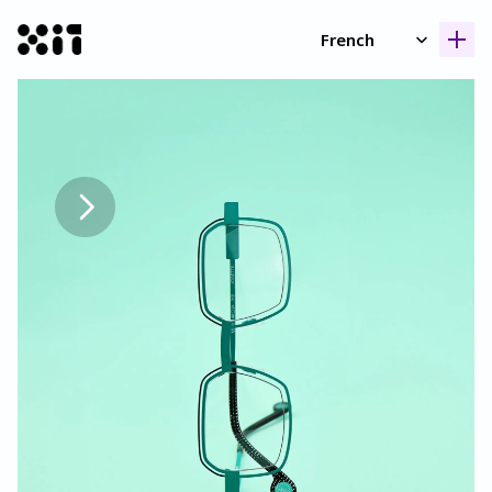
Select Language
French
Nos collection
Nos collection
Histoir
Histoir
Contac
Contac